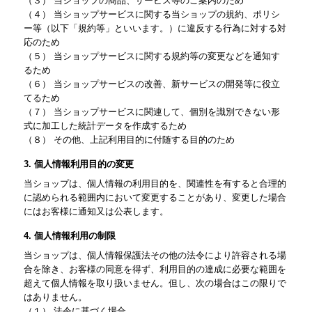
（３） 当ショップの商品、サービス等のご案内のため
（４） 当ショップサービスに関する当ショップの規約、ポリシ
ー等（以下「規約等」といいます。）に違反する行為に対する対
応のため
（５） 当ショップサービスに関する規約等の変更などを通知す
るため
（６） 当ショップサービスの改善、新サービスの開発等に役立
てるため
（７） 当ショップサービスに関連して、個別を識別できない形
式に加工した統計データを作成するため
（８） その他、上記利用目的に付随する目的のため
3. 個人情報利用目的の変更
当ショップは、個人情報の利用目的を、関連性を有すると合理的
に認められる範囲内において変更することがあり、変更した場合
にはお客様に通知又は公表します。
4. 個人情報利用の制限
当ショップは、個人情報保護法その他の法令により許容される場
合を除き、お客様の同意を得ず、利用目的の達成に必要な範囲を
超えて個人情報を取り扱いません。但し、次の場合はこの限りで
はありません。
（１） 法令に基づく場合